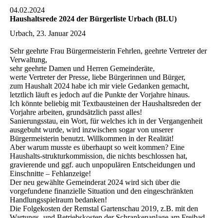
04.02.2024
Haushaltsrede 2024 der Bürgerliste Urbach (BLU)
Urbach, 23. Januar 2024
Sehr geehrte Frau Bürgermeisterin Fehrlen, geehrte Vertreter der
Verwaltung,
sehr geehrte Damen und Herren Gemeinderäte,
werte Vertreter der Presse, liebe Bürgerinnen und Bürger,
zum Haushalt 2024 habe ich mir viele Gedanken gemacht,
letztlich läuft es jedoch auf die Punkte der Vorjahre hinaus.
Ich könnte beliebig mit Textbausteinen der Haushaltsreden der
Vorjahre arbeiten, grundsätzlich passt alles!
Sanierungsstau, ein Wort, für welches ich in der Vergangenheit
ausgebuht wurde, wird inzwischen sogar von unserer
Bürgermeisterin benutzt. Willkommen in der Realität!
Aber warum musste es überhaupt so weit kommen? Eine
Haushalts-strukturkommission, die nichts beschlossen hat,
gravierende und ggf. auch unpopulären Entscheidungen und
Einschnitte – Fehlanzeige!
Der neu gewählte Gemeinderat 2024 wird sich über die
vorgefundene finanzielle Situation und den eingeschränkten
Handlungsspielraum bedanken!
Die Folgekosten der Remstal Gartenschau 2019, z.B. mit den
Wartungs- und Betriebskosten der Schrankenanlage am Freibad