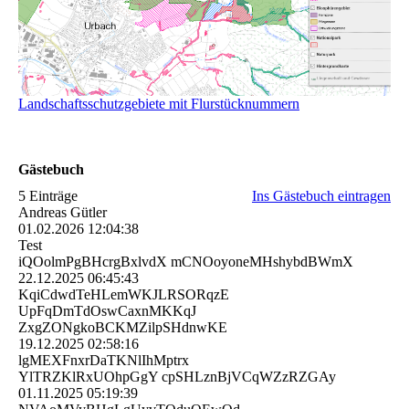
Landschaftsschutzgebiete mit Flurstücknummern
Gästebuch
5 Einträge
Ins Gästebuch eintragen
Andreas Gütler
01.02.2026
12:04:38
Test
iQOolmPgBHcrgBxlvdX mCNOoyoneMHshybdBWmX
22.12.2025
06:45:43
KqiCdwdTeHLemWKJLRSORqz­E
UpFqDmTdOswCaxnMKKqJ
ZxgZONgkoBCKMZilpSHdnwKE
19.12.2025
02:58:16
lgMEXFnxrDaTKNlIhMptrx
YlTRZKlRxUOhpGgY cpSHLznBjVCqWZzRZGAy
01.11.2025
05:19:39