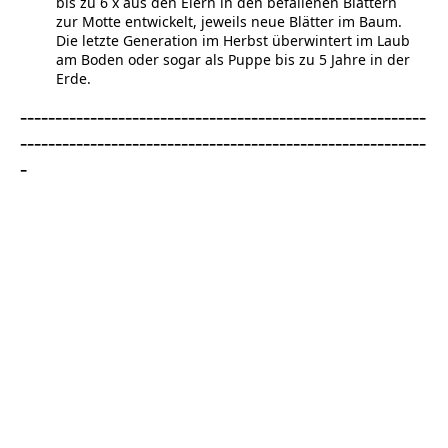
bis zu 6 x aus den Eiern in den befallenen Blättern
zur Motte entwickelt, jeweils neue Blätter im Baum.
Die letzte Generation im Herbst überwintert im Laub
am Boden oder sogar als Puppe bis zu 5 Jahre in der
Erde.
----------------------------------------------------------
----------------------------------------------------------
-