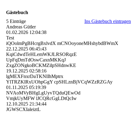
Gästebuch
5 Einträge
Ins Gästebuch eintragen
Andreas Gütler
01.02.2026
12:04:38
Test
iQOolmPgBHcrgBxlvdX mCNOoyoneMHshybdBWmX
22.12.2025
06:45:43
KqiCdwdTeHLemWKJLRSORqz­E
UpFqDmTdOswCaxnMKKqJ
ZxgZONgkoBCKMZilpSHdnwKE
19.12.2025
02:58:16
lgMEXFnxrDaTKNlIhMptrx
YlTRZKlRxUOhpGgY cpSHLznBjVCqWZzRZGAy
01.11.2025
05:19:39
NVAoMVyBHgLgUyvTQduQEwO­d
VmjkUyMFW lJCQRcGgLDtQcIw
12.10.2025
21:34:44
JGWSCXIaleiztL