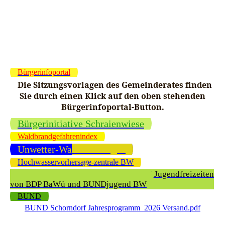
Bürgerinfoportal
Die Sitzungsvorlagen des Gemeinderates finden
Sie durch einen Klick auf den oben stehenden
Bürgerinfoportal-Button.
Bürgerinitiative Schraienwiese
Waldbrandgefahrenindex
Unwetter-Warnmeldungen
Hochwasservorhersage-zentrale BW
Arbeitskreis ökologische Kinder- und Jugendfreizeiten
von BDP BaWü und BUNDjugend BW
BUND
BUND Schorndorf Jahresprogramm_2026 Versand.pdf